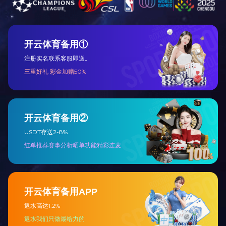
息，并将努力成为
友情链接：
测绘仪器分会
电工仪器仪表分会
仪
2011-2025 @Copyright 火博(中国)HUOBO官方网站 
邮编：250010 邮箱：sddqybxh@163.com
ICP备案号：鲁IC