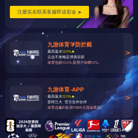
社会道德风尚，
外宣传、展示和
(中国)HUO
火博(中国)H
突出，今后一段
于装备制造业发
化为目标，突出
与此同时，作为
织开展适合企业
省电工电器与仪
火博(中国)H