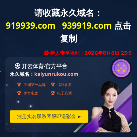
网站首页
火博(中
火博(中
国)HUOBO官方网
国)HUOBO官方网
站概况
站动态