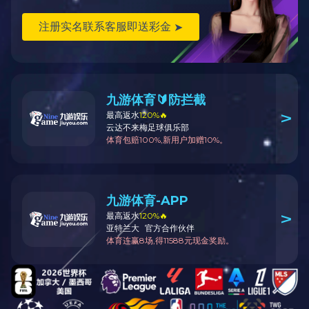
为推
政策法规
法》，经
会员资讯
事项通知
火博(中国)HUOBO官方网站
一、
（一
人才招聘
（二
会员中心
二、
（一
山东
（二
1.自