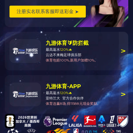
政策法规
会员资讯
各会
火博(中国)HUOBO官方网站
为保证
人才招聘
员单位按
会员中心
一、
会长
元。
二、
可直接
户，收到