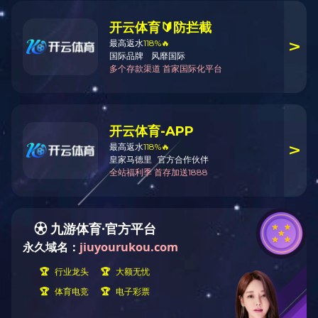
I
信息公开
nformation
火博(中国)HUOBO官方网站概况
通知公告
火博(中国)HUOBO官方网站动态
通知公告
行业资讯
市场信息