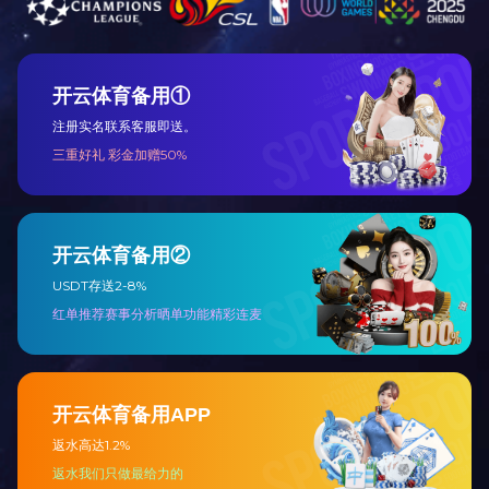
友情链接：
测绘仪器分会
电工仪器仪表分会
仪
2011-2025 @Copyright 火博(中国)HUOBO官方网站 
邮编：250010 邮箱：sddqybxh@163.com
ICP备案号：鲁IC